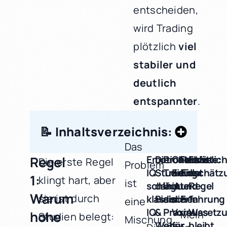
entscheiden,
wird Trading
plötzlich
viel
stabiler und
deutlich
entspannter
.
📝 Inhaltsverzeichnis:
Das
Regel
Emotionaler
Die
Profitables
Checkliste:
Persönlic
Fazit
Die erste Regel
Problem
IQ
Studie
Trading
Erfüllst
Einschätz
zur
1:
klingt hart, aber
ist
schlägt
dahinter:
in
du
und
Regel
Warum
sie ist durch
klassischen
Biais
der
die
Erfahrung
1:
eine
IQ
&
Praxis
Voraussetz
Was
hohe
Mein
Studien belegt:
Mischung
Weber
für
bleibt