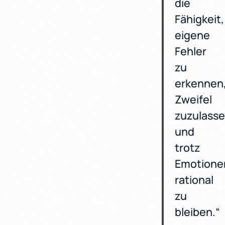
die
Fähigkeit,
eigene
Fehler
zu
erkennen
Zweifel
zuzulass
und
trotz
Emotione
rational
zu
bleiben.“