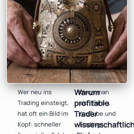
Warum
Wer neu ins
Wenn man
profitable
Trading einsteigt,
sich Foren,
Trader
hat oft ein Bild im
YouTube und
wissenschaftlic
Kopf: schneller
Trading-