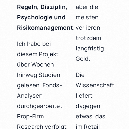
Regeln, Disziplin,
aber die
Psychologie und
meisten
Risikomanagement
.
verlieren
trotzdem
Ich habe bei
langfristig
diesem Projekt
Geld.
über Wochen
hinweg Studien
Die
gelesen, Fonds-
Wissenschaft
Analysen
liefert
durchgearbeitet,
dagegen
Prop-Firm
etwas, das
Research verfolgt
im Retail-