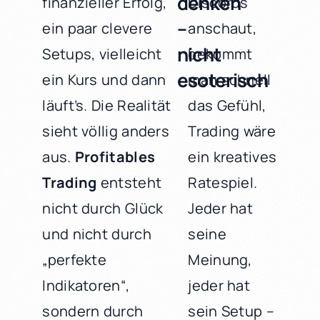
denken
finanzieller Erfolg,
Discords
–
ein paar clevere
anschaut,
nicht
Setups, vielleicht
bekommt
esoterisch
ein Kurs und dann
man schnell
läuft’s. Die Realität
das Gefühl,
sieht völlig anders
Trading wäre
aus.
Profitables
ein kreatives
Trading
entsteht
Ratespiel.
nicht durch Glück
Jeder hat
und nicht durch
seine
„perfekte
Meinung,
Indikatoren“,
jeder hat
sondern durch
sein Setup –