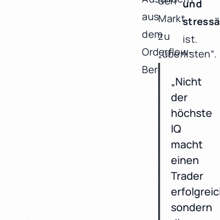
den
und
aus
Markt
stress
dem
zu
ist.
Orderflow-
„überlisten“.
Bereich.
„Nicht
der
höchste
IQ
macht
einen
Trader
erfolgreic
sondern